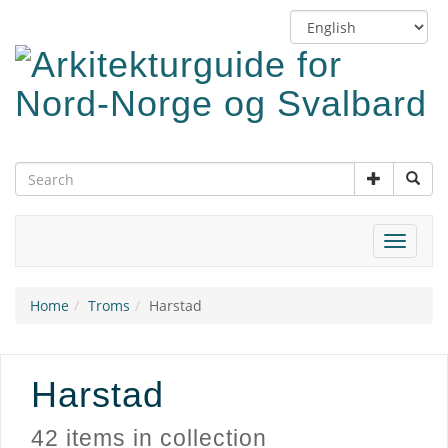
Skip
Switch
to
language
main
content
Toggle
navigat
Home
Troms
Harstad
Harstad
42 items in collection