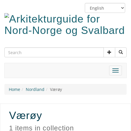
Skip
Switch
to
language
main
content
Toggle
navigat
Home
Nordland
Værøy
Værøy
1 items in collection